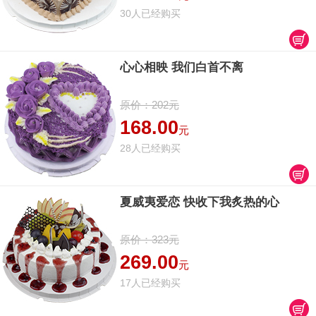
30人已经购买
心心相映 我们白首不离
原价：202元
168.00
元
28人已经购买
夏威夷爱恋 快收下我炙热的心
原价：323元
269.00
元
17人已经购买