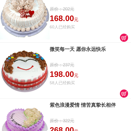
原价：202元
168.00
元
60人已经购买
微笑每一天 愿你永远快乐
原价：237元
198.00
元
58人已经购买
紫色浪漫爱情 情苦真挚长相伴
原价：322元
268.00