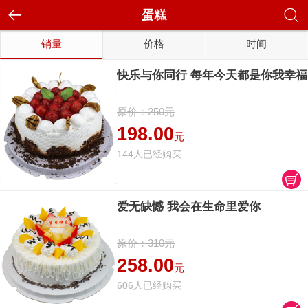
蛋糕
销量
价格
时间
快乐与你同行 每年今天都是你我幸福
原价：250元
198.00
元
144人已经购买
爱无缺憾 我会在生命里爱你
原价：310元
258.00
元
606人已经购买