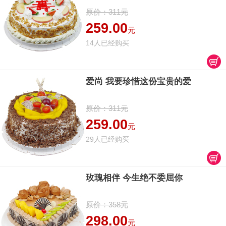
原价：311元
259.00
元
14人已经购买
爱尚 我要珍惜这份宝贵的爱
原价：311元
259.00
元
29人已经购买
玫瑰相伴 今生绝不委屈你
原价：358元
298.00
元